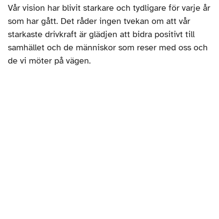
Vår vision har blivit starkare och tydligare för varje år 
som har gått. Det råder ingen tvekan om att vår 
starkaste drivkraft är glädjen att bidra positivt till 
samhället och de människor som reser med oss ​​och 
de vi möter på vägen. 
Vår hållbarhetspolicy
Vi har definierat några enkla vägledande principer, 
baserade på FN:s hållbarhetsmål, som är 
grundläggande för vår hållbarhetspolicy. En bra hjälp 
är hållbarhetscertifieringen via resebranschens 
internationella organisation – Travelife. Vi kan inte 
på något sätt genomföra alla åtgärder samtidigt. 
Men om vi fokuserar på några saker åt gången och 
tar “steg för steg” så kan vi åstadkomma mycket. För 
2022 och 2023 fokuserar vi på följande fyra 