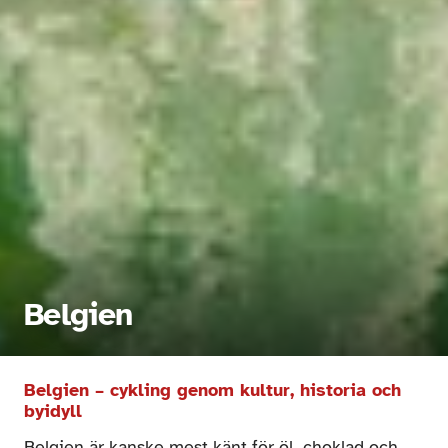
Belgien
Belgien – cykling genom kultur, historia och 
byidyll
Belgien är kanske mest känt för öl, choklad och 