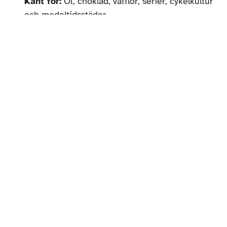
Känt för:
 Öl, choklad, våfflor, serier, cykelkultur 
och medeltidsstäder
Valuta:
 Euro (€)
Högsta berg:
 Signal de Botrange (694 m ö.h.)
Kustlinje:
 ca 65 km längs Nordsjön
Yta:
 ca 30 700 km² – ungefär lika stort som 
hela fylket Innlandet
5 länder på 6 dagar – 
en oförglömlig 
cykelresa i Europa