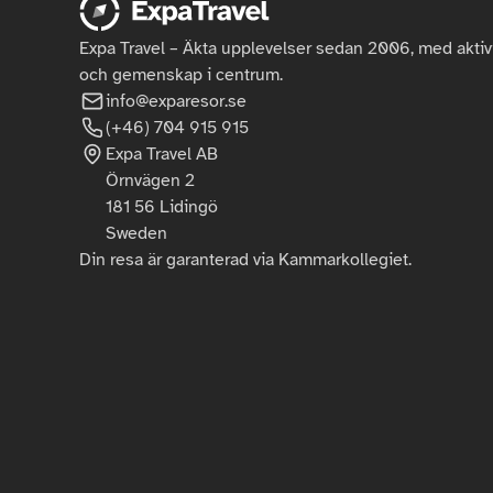
Expa Travel – Äkta upplevelser sedan 2006, med aktivit
och gemenskap i centrum.
info@expa
resor.se
(
+46) 
704 915 915
Expa Travel AB
Örnvägen 2
181 56 Lidingö
Sweden
Din resa är garanterad via Kammarkollegiet.