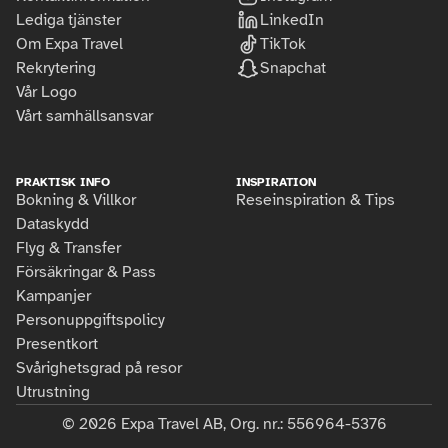
Lediga tjänster
LinkedIn
Seniorresor
Nederländerna
Kompisresor
Personuppgiftspolicy
Om Expa Travel
TikTok
Rekrytering
Snapchat
Träningsresa
Norge
Cykelhotell
Försäkringar & Pass
Vår Logo
Vårt samhällsansvar
Vandring
Österrike
Flyg & Transfer
Vespa
Portugal
Kampanjer
PRAKTISK INFO
INSPIRATION
Bokning & Villkor
Reseinspiration & Tips
Yoga retreat
Schweiz
Presentkort
Dataskydd
Flyg & Transfer
Se alla
Slovenien
Bokning & Villkor
Försäkringar & Pass
Kampanjer
Spanien
Vårt samhällsansvar
Personuppgiftspolicy
Presentkort
Sverige
Lediga tjänster
Svårighetsgrad på resor
Utrustning
Sydafrika
Vår Logo
© 2026 Expa Travel AB, Org. nr.: 556964-5376