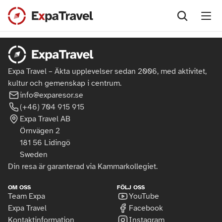
Aktivitet
Activage Center
Destination
Expa Travel – Äkta upplevelser sedan 2006, med aktivitet,
kultur och gemenskap i centrum.
Aktiv semester
Albanien
För vem
info@expa
resor.se
(
+46) 
704 915 915
Cykling
Belgien
Företags- och gruppresor
Info
Expa Travel AB
Örnvägen 2
Fiat 500
Frankrike
Tjejresor
Team Expa
English
181 56 Lidingö
Sweden
Kryssningsresor
Italien
Med andra
Expa Travel
Norsk
Din resa är garanterad via Kammarkollegiet.
Längdskidåkning 
Kroatien
På egenhand
Utrustning
OM OSS
FÖLJ OSS
+46704915915
Team Expa
YouTube
Expa Travel
Facebook
Mat & Vinresa
Luxemburg
Skräddarsydd resa
Rekrytering
info@exparesor.se
Kontaktinformation
Instagram